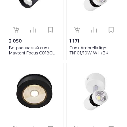
2 050
1 171
Встраиваемый спот
Спот Ambrella light
Maytoni Focus C018CL-
TN101/10W WH/BK
01B