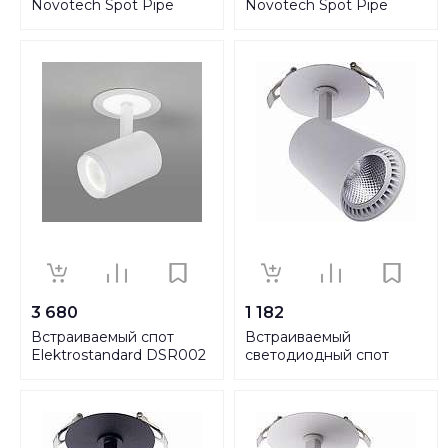
Novotech Spot Pipe
Novotech Spot Pipe
370395
370398
3 680
1 182
Встраиваемый спот
Встраиваемый
Elektrostandard DSR002
светодиодный спот
9W 6500K белый
Feron AL181 41001
матовый a039152