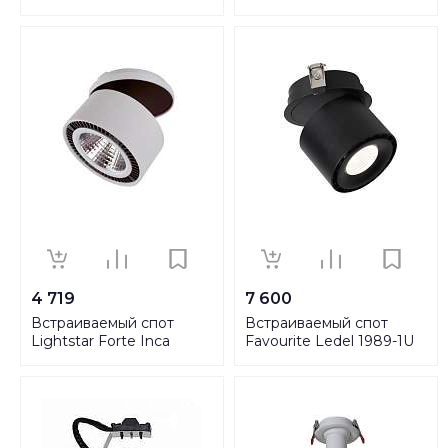
214827
4 719
7 600
Встраиваемый спот
Встраиваемый спот
Lightstar Forte Inca
Favourite Ledel 1989-1U
214829