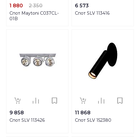
1 880
2 350
6 573
Спот Maytoni C037CL-
Спот SLV 113416
01B
9 858
11 868
Спот SLV 113426
Спот SLV 152380