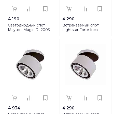
4 190
4 290
Светодиодный спот
Встраиваемый спот
Maytoni Magic DL2003-
Lightstar Forte Inca
L12W4K
213840
4 934
4 290