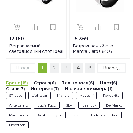
17 160
15 369
Встраиваемый
Встраиваемый спот
светодиодный спот Ideal
Mantra Garda 6403
Lux Nova 30W 3000K
WH 248172
Назад
1
2
3
4
8
Вперед
Бренд(15)
Страна(6)
Тип цоколя(6)
Цвет(6)
Стиль(3)
Интерьер(7)
Наличие диммера(1)
ST Luce
Lightstar
Mantra
Maytoni
Favourite
Arte Lamp
Lucia Tucci
SLV
Ideal Lux
De Markt
Paulmann
Ambrella light
Feron
Elektrostandard
Novotech