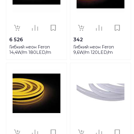
6 526
342
Гибкий неон Feron
Гибкий неон Feron
14,4W/m 180LED/m
9,6W/m 120LED/m
2835SMD холодный
2835SMD красный 50M
белый 5M LS651 32107
LS720 29562