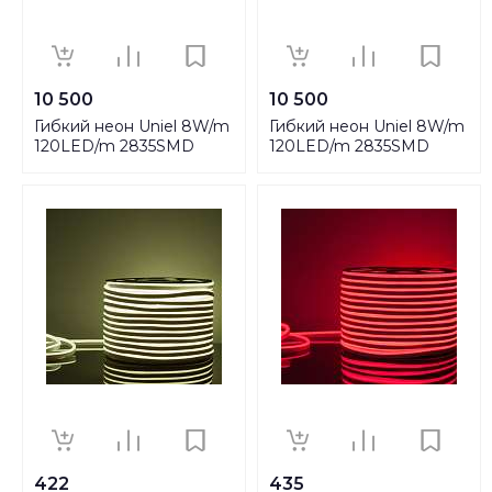
10 500
10 500
Гибкий неон Uniel 8W/m
Гибкий неон Uniel 8W/m
120LED/m 2835SMD
120LED/m 2835SMD
желтый 50M ULS-N21-
красный 50M ULS-N21-
2835-120LED/m-8mm-
2835-120LED/m-8mm-
IP67-220V-8W/m-50M-
IP67-220V-8W/m-50M-
Yellow UL-00003769
Red UL-00003770
422
435