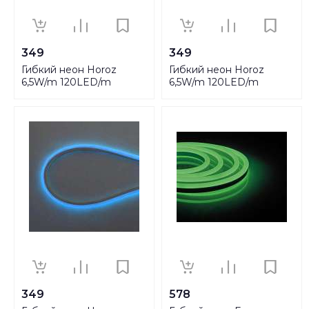
349
349
Гибкий неон Horoz
Гибкий неон Horoz
6,5W/m 120LED/m
6,5W/m 120LED/m
2835SMD зеленый 100M
2835SMD красный 100M
081-010-0001
081-010-0001
HRZ00002461
HRZ00002462
349
578