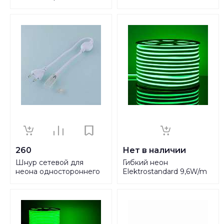
20M N2835-120-IP67-
белый 20M N2835-120-
220V-20m-P Б0043078
IP67-220V-20m-6500
Б0043073
260
Нет в наличии
Шнур сетевой для
Гибкий неон
неона одностороннего
Elektrostandard 9,6W/m
Elektrostandard 220V
120LED/m 2835SMD
2835 a040604
зеленый 50M a040596