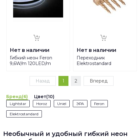
Нет в наличии
Нет в наличии
Гибкий неон Feron
Переходник
9,6W/m 120LED/m
Elektrostandard
2835SMD холодный
4690389124983
белый 50M LS720 29560
Назад
1
2
Вперед
Бренд(6)
Цвет(10)
Lightstar
Horoz
Uniel
ЭРА
Feron
Elektrostandard
Необычный и удобный гибкий неон