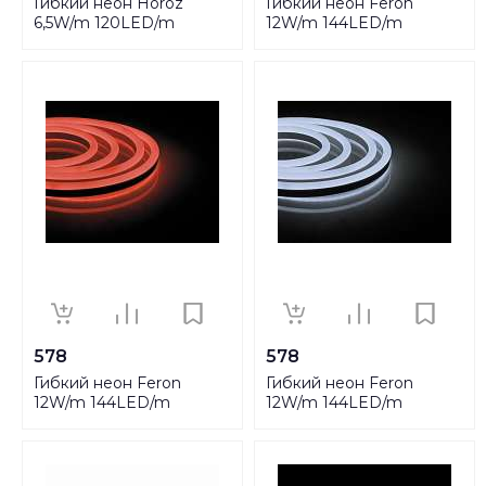
Гибкий неон Horoz
Гибкий неон Feron
6,5W/m 120LED/m
12W/m 144LED/m
2835SMD синий 100M
2835SMD зеленый 50M
081-010-0001
LS721 32714
HRZ00002463
578
578
Гибкий неон Feron
Гибкий неон Feron
12W/m 144LED/m
12W/m 144LED/m
2835SMD красный 50M
2835SMD холодный
LS721 32712
белый 50M LS721 32710