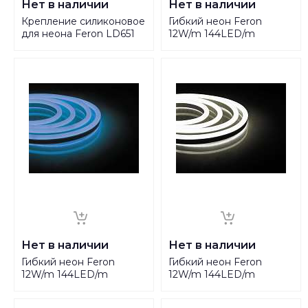
Нет в наличии
Нет в наличии
Крепление силиконовое
Гибкий неон Feron
для неона Feron LD651
12W/m 144LED/m
32096
2835SMD желтый 50M
LS721 32715
Нет в наличии
Нет в наличии
Гибкий неон Feron
Гибкий неон Feron
12W/m 144LED/m
12W/m 144LED/m
2835SMD синий 50M
2835SMD теплый белый
LS721 32713
50M LS721 32711