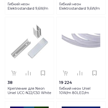
Гибкий неон
Гибкий неон
Elektrostandard 9,6W/m
Elektrostandard 9,6W/m
120LED/m 2835SMD
120LED/m 2835SMD
белый 50M a040597
красный 50M a040595
38
19 224
Крепление для Neon
Гибкий неон Uniel
Uniel UCC-N22/C50 White
10W/m 80LED/m
025 Polybag UL-
5050SMD RGB 50M ULS-
00005798
N22-5050-80LED/m-
8mm-IP67-220V-10W/m-