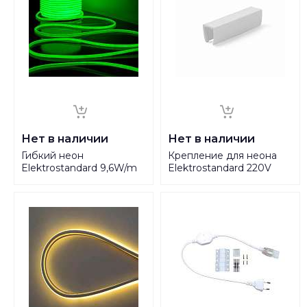
Нет в наличии
Нет в наличии
Гибкий неон
Крепление для неона
Elektrostandard 9,6W/m
Elektrostandard 220V
144LED/m 2835SMD
2835 (10 шт) a040608
зеленый 50M
a040608
2000995938935 a043548