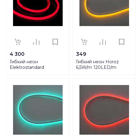
4 300
349
Гибкий неон
Гибкий неон Horoz
Elektrostandard
6,5W/m 120LED/m
4690389040863
2835SMD желтый 100M
081-010-0001
HRZ00002464