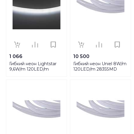
1 066
10 500
Гибкий неон Lightstar
Гибкий неон Uniel 8W/m
9,6W/m 120LED/m
120LED/m 2835SMD
холодный белый 50M
розовый 50M ULS-N21-
LS720 430204
2835-120LED/m-8mm-
IP67-220V-8W/m-50M-
Pink UL-00003768