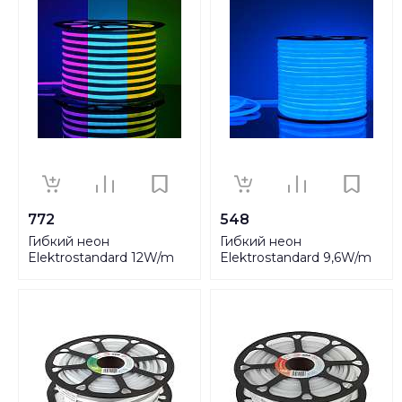
50M-RGB UL-00005581
772
548
Гибкий неон
Гибкий неон
Elektrostandard 12W/m
Elektrostandard 9,6W/m
144LED/m 5050SMD
144LED/m 2835SMD
разноцветный 50M
синий 50M a043550
a045405