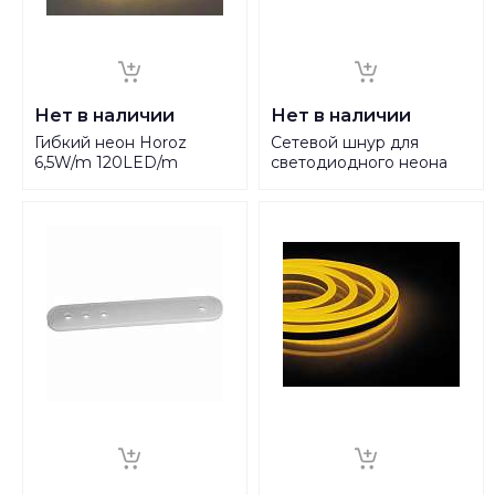
Нет в наличии
Нет в наличии
Гибкий неон Horoz
Сетевой шнур для
6,5W/m 120LED/m
светодиодного неона
2835SMD теплый белый
Horoz Neoled 081-010-
100M 081-010-0001
0011 HRZ00002584
HRZ00002557