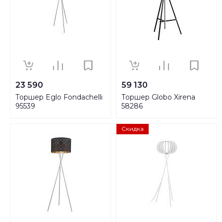
23 590
59 130
Торшер Eglo Fondachelli
Торшер Globo Xirena
95539
58286
Скидка