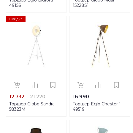
49156
15228S1
Скидка
12 732
21 220
16 990
Торшер Globo Sandra
Торшер Eglo Chester 1
58323M
49519