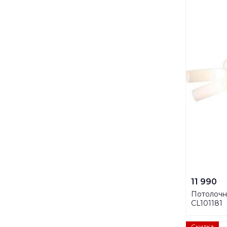
11 990
Потолочна
CL101181
Скидка