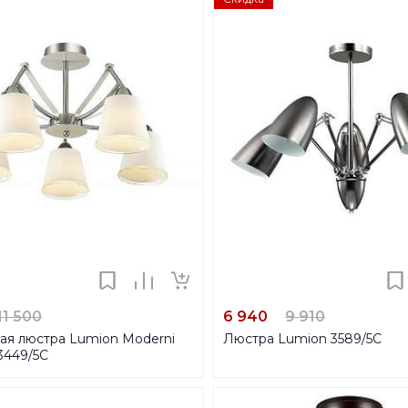
11 500
6 940
9 910
ая люстра Lumion Moderni
Люстра Lumion 3589/5C
3449/5C