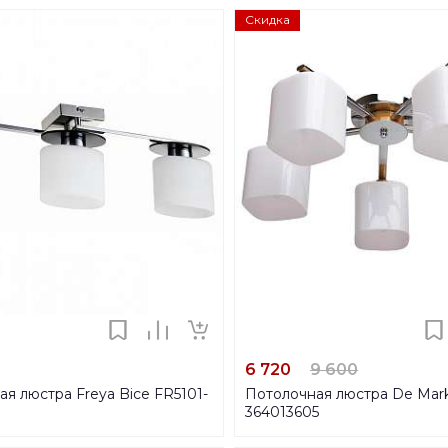
Скидка
6 720
9 600
я люстра Freya Bice FR5101-
Потолочная люстра De Mar
364013605