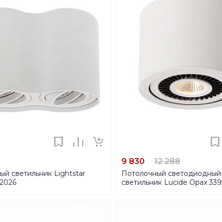
9 830
12 288
й светильник Lightstar
Потолочный светодиодный
52026
светильник Lucide Opax 339