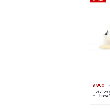
9 800
Потолочн
Hadrinna 