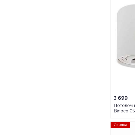
3 699
Потолочны
Binoco 0
Скидка