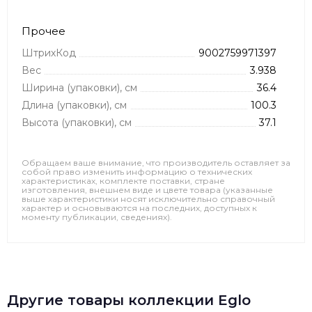
Прочее
ШтрихКод
9002759971397
Вес
3.938
Ширина (упаковки), см
36.4
Длина (упаковки), см
100.3
Высота (упаковки), см
37.1
Обращаем ваше внимание, что производитель оставляет за
собой право изменить информацию о технических
характеристиках, комплекте поставки, стране
изготовления, внешнем виде и цвете товара (указанные
выше характеристики носят исключительно справочный
характер и основываются на последних, доступных к
моменту публикации, сведениях).
Другие товары коллекции Eglo