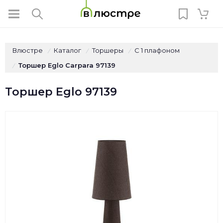
Влюстре
Каталог
Торшеры
С 1 плафоном
/
/
/
Торшер Eglo Carpara 97139
/
Торшер Eglo 97139