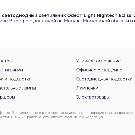
светодиодный светильник Odeon Light Hightech Eclissi
ине Влюстре с доставкой по Москве, Московской области и 
юстры
Уличное освещение
етильники
Офисное освещение
а и подсветки
Светодиодная подсветка
стольные лампы
Лампочки
оршеры
Электротовары
 форме без письменного разрешения владельцев авторских прав запрещено.
статьи 437(2) Гражданского кодекса Российской Федерации.