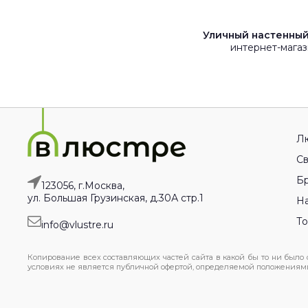
Уличный настенный 
интернет-магаз
Л
Св
Бр
123056, г.Москва,
ул. Большая Грузинская, д.30А стр.1
На
Т
info@vlustre.ru
Копирование всех составляющих частей сайта в какой бы то ни было
условиях не является публичной офертой, определяемой положениями 