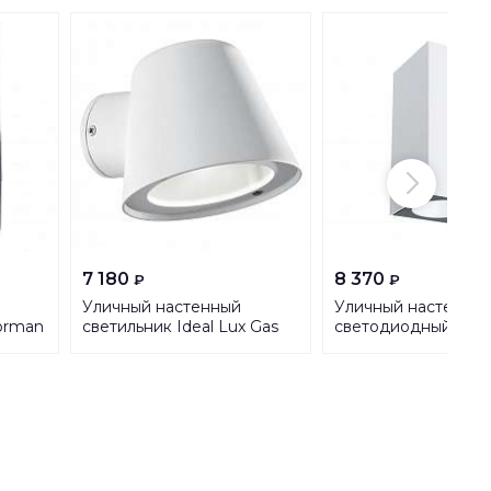
7 180
8 370
₽
₽
Уличный настенный
Уличный настенны
orman
светильник Ideal Lux Gas
светодиодный свет
AP1 Bianco 091518
Paulmann Flame 94