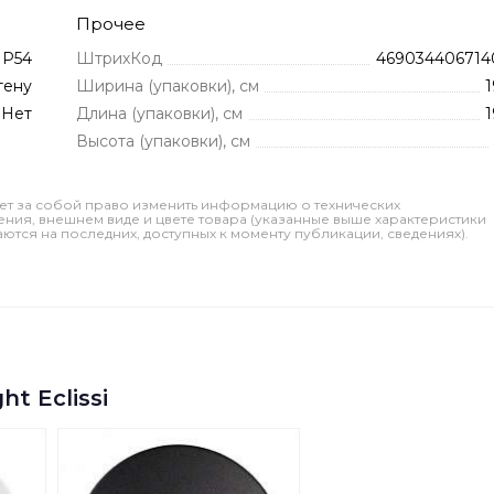
Прочее
IP54
ШтрихКод
469034406714
тену
Ширина (упаковки), см
1
Нет
Длина (упаковки), см
1
Высота (упаковки), см
ет за собой право изменить информацию о технических
ления, внешнем виде и цвете товара (указанные выше характеристики
тся на последних, доступных к моменту публикации, сведениях).
t Eclissi