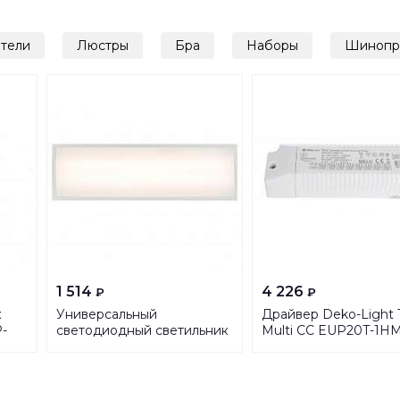
тели
Люстры
Бра
Наборы
Шинопр
1 514
4 226
₽
₽
к
Универсальный
Драйвер Deko-Light T
P-
светодиодный светильник
Multi CC EUP20T-1H
ЭРА SPO-950-3-40K-018
9-40V 20W IP20 0,35
Б0051631
862141