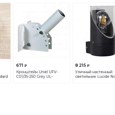
671
8 215
₽
₽
Кронштейн Uniel UFV-
Уличный настенный
dard
C01/35-250 Grey UL-
светильник Lucide N
00006931
15805/01/30