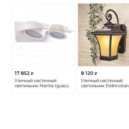
17 852
8 120
₽
₽
Уличный настенный
Уличный настенный
светильник Mantra Iguazu
светильник Elektrostan
6768
Libra D венге
4690389064739