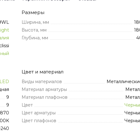
Размеры
/9WL
Ширина, мм
18
ight
Высота, мм
18
алия
Глубина, мм
4
lissi
нный
Цвет и материал
LED
Виды материалов
Металлически
дная
Материал арматуры
Метал
9
Материал плафонов
Метал
9
Цвет
Черны
870
Цвет арматуры
Черны
00K
Цвет плафонов
Черны
-240