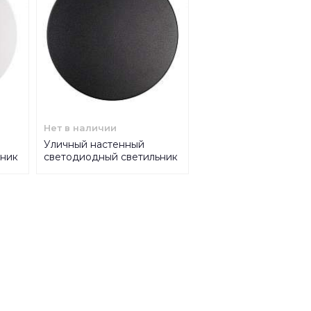
Нет в наличии
Уличный настенный
ьник
светодиодный светильник
Odeon Light Hightech
Eclissi 3634/6WL