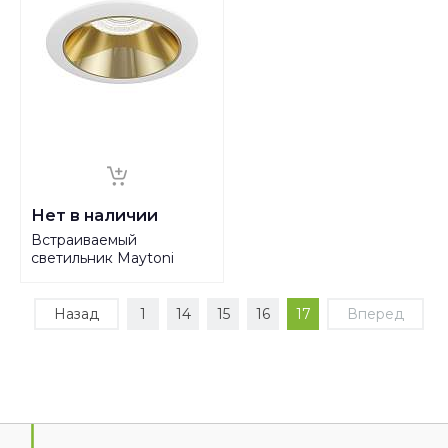
Нет в наличии
Встраиваемый
светильник Maytoni
Share DL051-1WG
Назад
1
14
15
16
17
Вперед