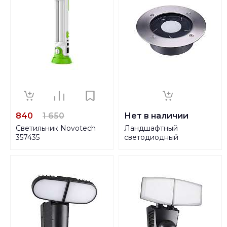
840
1 650
Нет в наличии
Светильник Novotech
Ландшафтный
357435
светодиодный
светильник на
солнечной батарее
Novotech Solar 358023