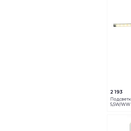
2 193
Подсветка
5,5W/WW 