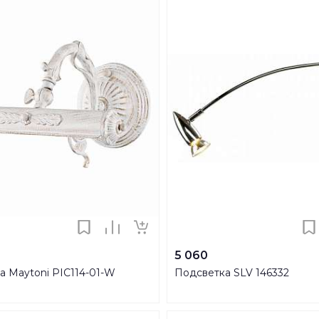
5 060
а Maytoni PIC114-01-W
Подсветка SLV 146332