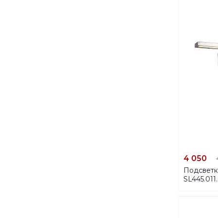
4 050
Подсветка
SL445.011