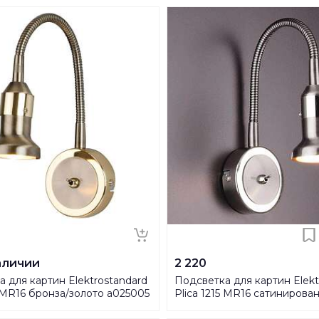
аличии
2 220
 для картин Elektrostandard
Подсветка для картин Elekt
5 MR16 бронза/золото a025005
Plica 1215 MR16 сатинирова
никель/хром a025006