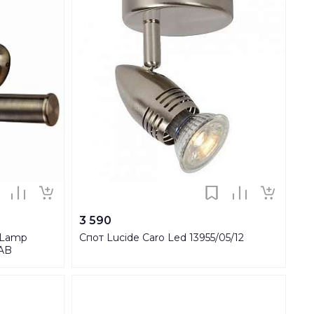
3 590
 Lamp
Спот Lucide Caro Led 13955/05/12
2AB