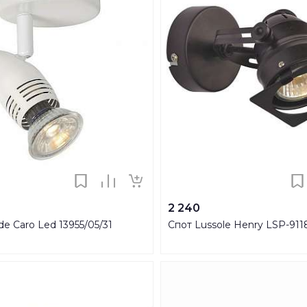
2 240
de Caro Led 13955/05/31
Спот Lussole Henry LSP-911