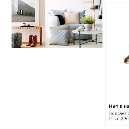
Нет в н
Подсветка
Plica 121