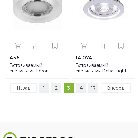
456
14 074
Встраиваемый
Встраиваемый
светильник Feron
светильник Deko-Light
CD8080 29707
COB 170 565183
Назад
1
2
3
4
17
Вперед