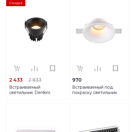
Скидка
2 433
2 833
970
Встраиваемый
Встраиваемый под
светильник Denkirs
покраску светильник
DK4400-BK
Novotech Spot Yeso
370485