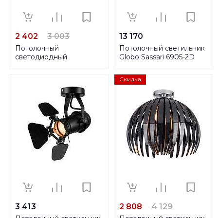
2 402
3 003
13 170
Потолочный
Потолочный светильник
светодиодный
Globo Sassari 6905-2D
светильник Lucide Delto
09916/05/36
Скидка
3 413
2 808
4 129