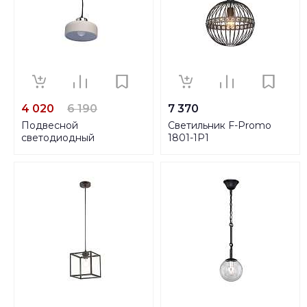
4 020
6 190
7 370
Подвесной
Светильник F-Promo
светодиодный
1801-1P1
светильник MW-Light
Раунд 2 636011701